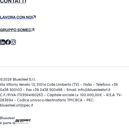
CONTATTI
LAVORA CON NOI
GRUPPO SOMEC
©2026 Bluesteel S.r.l.
Via Vittorio Veneto 13, 31014 Colle Umberto (TV) – Italia – Telefono +39
0438 500103 – Fax +39 0438 500498 – Email: info@bluesteelsrl.it
C.F./P.IVA IT03594160263 – Capitale sociale i.v. 100.000,00€ – R.E.A. TV–
283694 – Codice univoco/destinatario TPICRCA – PEC:
bluesteel.srl@pec.it
Bluesteel
è parte di