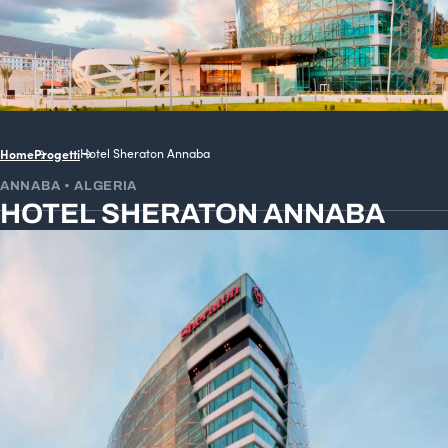
Home
Progetti
Hotel Sheraton Annaba
ANNABA • ALGERIA
HOTEL SHERATON ANNABA