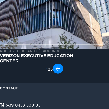
ROOSEVELT ISLAND • ÉTATS-UNIS
VERIZON EXECUTIVE EDUCATION
CENTER
1
2
3
CONTACT
Tél:
+39 0438 500103